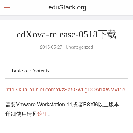
eduStack.org
edXova-release-0518下载
2015-05-27
Uncategorized
Table of Contents
http://kuai.xunlei.com/d/zSa5GwLgDQAbXWVVf1e
需要Vmware Workstation 11或者ESXi6以上版本。
详细使用请见
这里
。